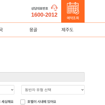
상담대표번호
1600-2012
예약조회
국
몽골
제주도
가계
울란바토르
제주도
(연길)
태항산)
명
몽고
고 세심해요
호텔이 시내에 있어요