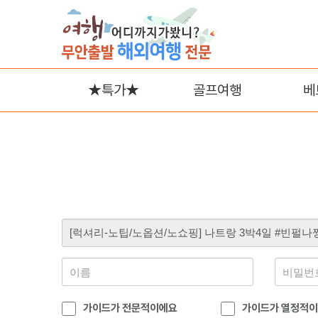
★특가★
골프여행
베
나
푸
가이드가 전문적이에요
가이드가 열정적