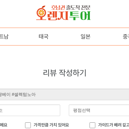
트남
태국
일본
중
다낭
방콕/파타야
오사카
장
트랑
후쿠오카
백두산
리뷰 작성하기
꾸옥
석가장(
곤
내
이에요
가격만큼 가치 있어요
가이드가 배려 깊