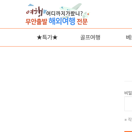
★특가★
골프여행
베
나
푸
비밀
작