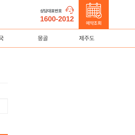
상담대표번호
1600-2012
예약조회
국
몽골
제주도
가계
울란바토르
제주도
(연길)
태항산)
명
몽고