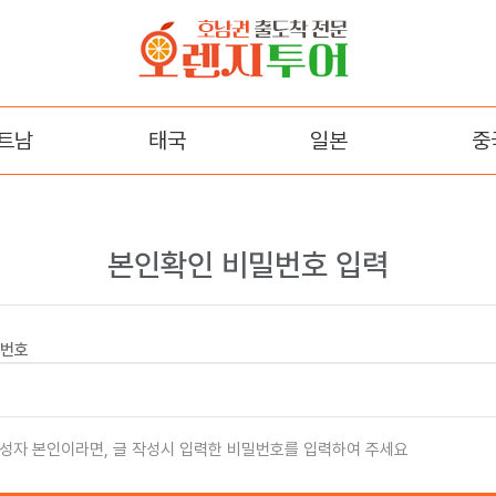
트남
태국
일본
중
다낭
방콕/파타야
오사카
장
트랑
후쿠오카
백두산
본인확인 비밀번호 입력
꾸옥
석가장(
번호
곤
내
성자 본인이라면, 글 작성시 입력한 비밀번호를 입력하여 주세요